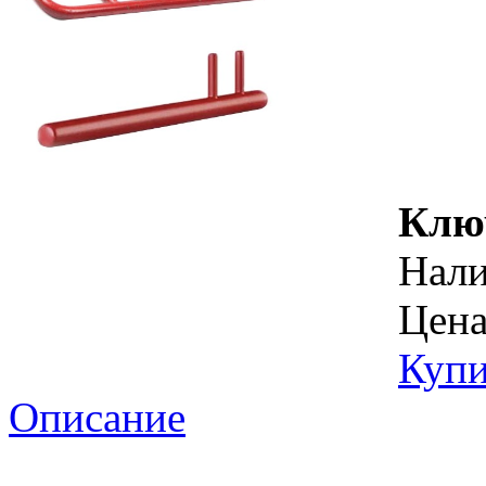
Клю
Нал
Цена
Купи
Описание